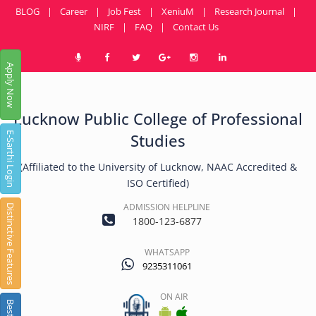
BLOG
|
Career
|
Job Fest
|
XeniuM
|
Research Journal
|
NIRF
|
FAQ
|
Contact Us
Apply Now
Lucknow Public College of Professional
E-Sarthi Login
Studies
(Affiliated to the University of Lucknow, NAAC Accredited &
ISO Certified)
ADMISSION HELPLINE
Distinctive Features
1800-123-6877
WHATSAPP
9235311061
ON AIR