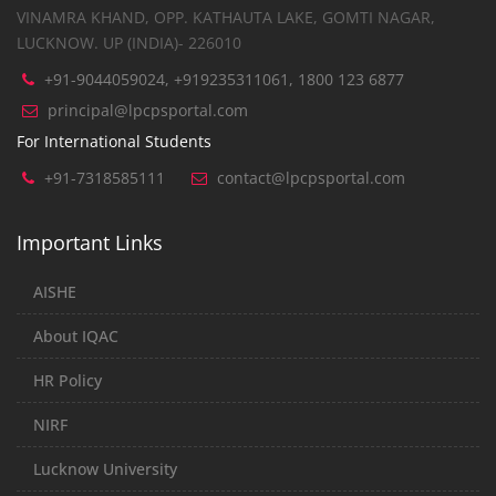
VINAMRA KHAND, OPP. KATHAUTA LAKE, GOMTI NAGAR,
LUCKNOW. UP (INDIA)- 226010
+91-9044059024, +919235311061, 1800 123 6877
principal@lpcpsportal.com
For International Students
+91-7318585111
contact@lpcpsportal.com
Important Links
AISHE
About IQAC
HR Policy
NIRF
Lucknow University