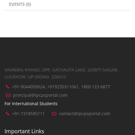
EVENTS (0)
VINAMRA KHAND, OPP. KATHAUTA LAKE, GOMTI NAGAR,
LUCKNOW. UP (INDIA)- 226010
+91-9044059024, +919235311061, 1800 123 6877
principal@lpcpsportal.com
For International Students
+91-7318585111
contact@lpcpsportal.com
Important Links