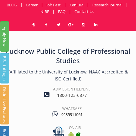
BLOG
|
Career
|
Job Fest
|
XeniuM
|
Research Journal
|
NIRF
|
FAQ
|
Contact Us
Apply Now
Lucknow Public College of Professional
E-Sarthi Login
Studies
(Affiliated to the University of Lucknow, NAAC Accredited &
ISO Certified)
ADMISSION HELPLINE
Distinctive Features
1800-123-6877
WHATSAPP
9235311061
ON AIR