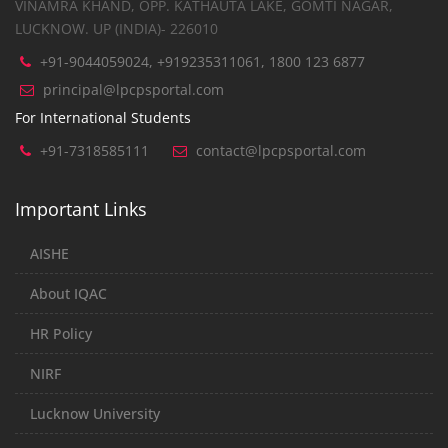
VINAMRA KHAND, OPP. KATHAUTA LAKE, GOMTI NAGAR,
LUCKNOW. UP (INDIA)- 226010
+91-9044059024, +919235311061, 1800 123 6877
principal@lpcpsportal.com
For International Students
+91-7318585111
contact@lpcpsportal.com
Important Links
AISHE
About IQAC
HR Policy
NIRF
Lucknow University