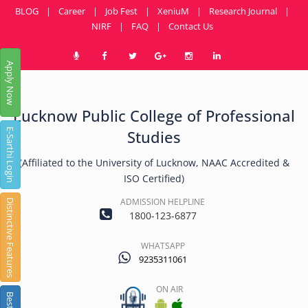
BLOG
|
Career
|
Job Fest
|
XeniuM
|
Research Journal
|
NIRF
|
FAQ
|
Contact Us
Apply Now
Lucknow Public College of Professional
E-Sarthi Login
Studies
(Affiliated to the University of Lucknow, NAAC Accredited &
ISO Certified)
ADMISSION HELPLINE
Distinctive Features
1800-123-6877
WHATSAPP
9235311061
ON AIR